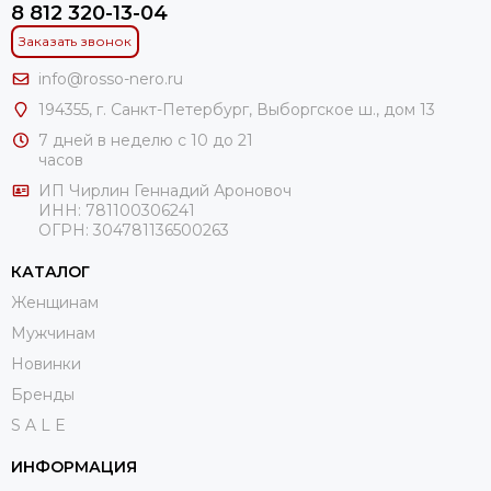
8 812 320-13-04
Заказать звонок
info@rosso-nero.ru
194355, г. Санкт-Петербург, Выборгское ш., дом 13
7 дней в неделю с 10 до 21
часов
ИП Чирлин Геннадий Ароновоч
ИНН: 781100306241
ОГРН:
304781136500263
КАТАЛОГ
Женщинам
Мужчинам
Новинки
Бренды
S A L E
ИНФОРМАЦИЯ