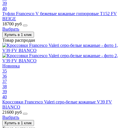
39
40
Туфли Francesco V бежевые кожаные гипюровые T152 FV
BEIGE
18700 руб
Выбрать
Купить в 1 клик
Товар распродан
Новинка
35
36
37
38
39
40
Кроссовки Francesco Valeri серо-белые кожаные V39 FV
BIANCO
21600 руб
Выбрать
Купить в 1 клик