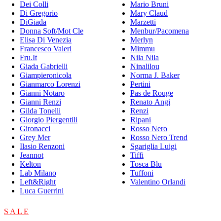
Dei Colli
Mario Bruni
Di Gregorio
Mary Claud
DiGiada
Marzetti
Donna Soft/Mot Cle
Menbur/Pacomena
Elisa Di Venezia
Merlyn
Francesco Valeri
Mimmu
Fru.It
Nila Nila
Giada Gabrielli
Ninalilou
Giampieronicola
Norma J. Baker
Gianmarco Lorenzi
Pertini
Gianni Notaro
Pas de Rouge
Gianni Renzi
Renato Angi
Gilda Tonelli
Renzi
Giorgio Piergentili
Ripani
Gironacci
Rosso Nero
Grey Mer
Rosso Nero Trend
Ilasio Renzoni
Sgariglia Luigi
Jeannot
Tiffi
Kelton
Tosca Blu
Lab Milano
Tuffoni
Left&Right
Valentino Orlandi
Luca Guerrini
S A L E