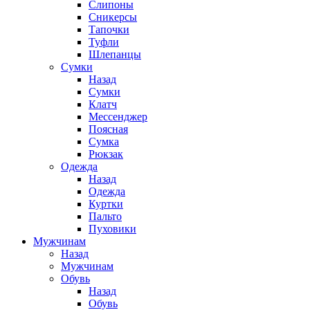
Слипоны
Сникерсы
Тапочки
Туфли
Шлепанцы
Cумки
Назад
Cумки
Клатч
Мессенджер
Поясная
Сумка
Рюкзак
Одежда
Назад
Одежда
Куртки
Пальто
Пуховики
Мужчинам
Назад
Мужчинам
Обувь
Назад
Обувь