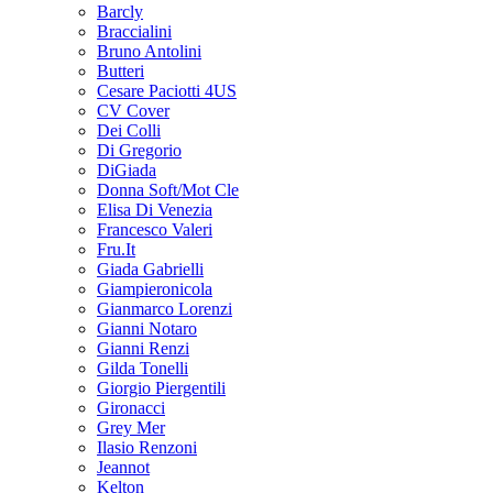
Barcly
Braccialini
Bruno Antolini
Butteri
Cesare Paciotti 4US
CV Cover
Dei Colli
Di Gregorio
DiGiada
Donna Soft/Mot Cle
Elisa Di Venezia
Francesco Valeri
Fru.It
Giada Gabrielli
Giampieronicola
Gianmarco Lorenzi
Gianni Notaro
Gianni Renzi
Gilda Tonelli
Giorgio Piergentili
Gironacci
Grey Mer
Ilasio Renzoni
Jeannot
Kelton