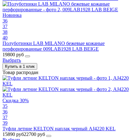
Новинка
36
37
38
40
Полуботинки LAB MILANO бежевые кожаные
перфорированные 009LAB1928 LAB BEIGE
19800 руб
Выбрать
Купить в 1 клик
Товар распродан
Скидка 30%
35
36
37
39
Туфли летние KELTON наплак черный AJ4220 KEL
15890 руб
22700 руб
Выбрать