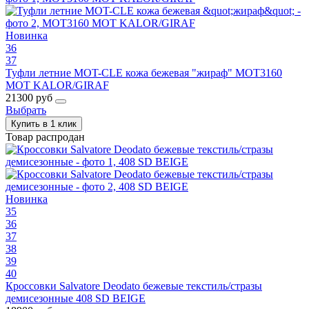
Новинка
36
37
Туфли летние MOT-CLE кожа бежевая "жираф" MOT3160
MOT KALOR/GIRAF
21300 руб
Выбрать
Купить в 1 клик
Товар распродан
Новинка
35
36
37
38
39
40
Кроссовки Salvatore Deodato бежевые текстиль/стразы
демисезонные 408 SD BEIGE