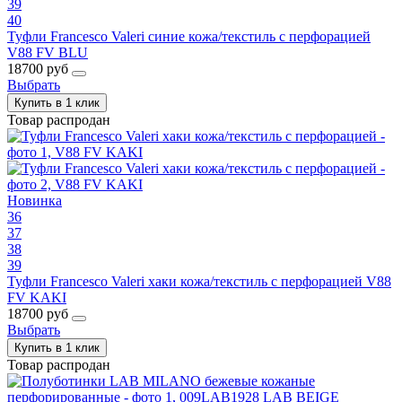
39
40
Туфли Francesco Valeri синие кожа/текстиль с перфорацией
V88 FV BLU
18700 руб
Выбрать
Купить в 1 клик
Товар распродан
Новинка
36
37
38
39
Туфли Francesco Valeri хаки кожа/текстиль с перфорацией V88
FV KAKI
18700 руб
Выбрать
Купить в 1 клик
Товар распродан