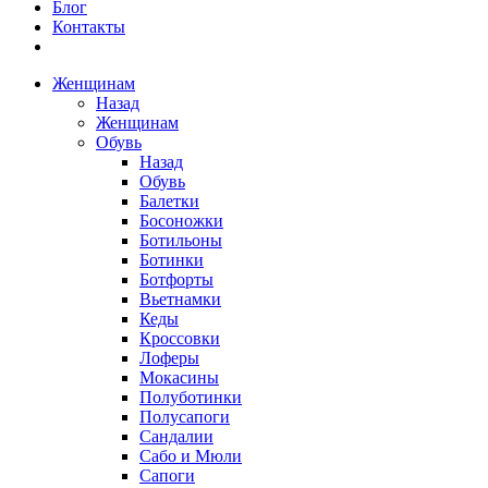
Блог
Контакты
Женщинам
Назад
Женщинам
Обувь
Назад
Обувь
Балетки
Босоножки
Ботильоны
Ботинки
Ботфорты
Вьетнамки
Кеды
Кроссовки
Лоферы
Мокасины
Полуботинки
Полусапоги
Сандалии
Сабо и Мюли
Сапоги