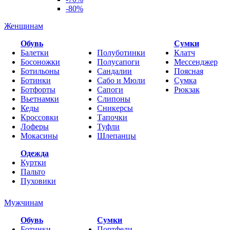
-80%
Женщинам
Обувь
Cумки
Балетки
Полуботинки
Клатч
Босоножки
Полусапоги
Мессенджер
Ботильоны
Сандалии
Поясная
Ботинки
Сабо и Мюли
Сумка
Ботфорты
Сапоги
Рюкзак
Вьетнамки
Слипоны
Кеды
Сникерсы
Кроссовки
Тапочки
Лоферы
Туфли
Мокасины
Шлепанцы
Одежда
Куртки
Пальто
Пуховики
Мужчинам
Обувь
Сумки
Ботинки
Портфели