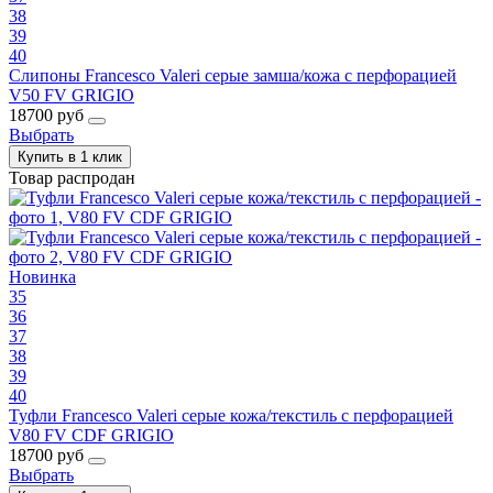
38
39
40
Слипоны Francesco Valeri серые замша/кожа с перфорацией
V50 FV GRIGIO
18700 руб
Выбрать
Купить в 1 клик
Товар распродан
Новинка
35
36
37
38
39
40
Туфли Francesco Valeri серые кожа/текстиль с перфорацией
V80 FV CDF GRIGIO
18700 руб
Выбрать