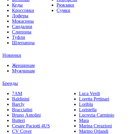
Кеды
Рюкзаки
Кроссовки
Сумки
Лоферы
Мокасины
Сандалии
Слипоны
Туфли
Шлепанцы
Новинки
Женщинам
Мужчинам
Бренды
7AM
Luca Verdi
Baldinini
Loretta Pettinari
Barcly
Loriblu
Braccialini
Loristella
Bruno Antolini
Lucrezia Carminio
Butteri
Mara
Cesare Paciotti 4US
Marina Creazioni
CV Cover
Marino Orlandi