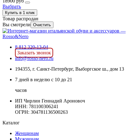
18900 руб
Выбрать
Купить в 1 клик
Товар распродан
Вы смотрели
Очистить
8 812 320-13-04
Заказать звонок
info@rosso-nero.ru
194355, г. Санкт-Петербург, Выборгское ш., дом 13
7 дней в неделю с 10 до 21
часов
ИП Чирлин Геннадий Ароновоч
ИНН: 781100306241
ОГРН:
304781136500263
Каталог
Женщинам
Мужчинам