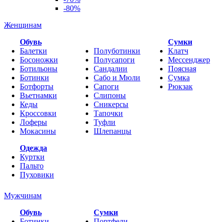
-80%
Женщинам
Обувь
Cумки
Балетки
Полуботинки
Клатч
Босоножки
Полусапоги
Мессенджер
Ботильоны
Сандалии
Поясная
Ботинки
Сабо и Мюли
Сумка
Ботфорты
Сапоги
Рюкзак
Вьетнамки
Слипоны
Кеды
Сникерсы
Кроссовки
Тапочки
Лоферы
Туфли
Мокасины
Шлепанцы
Одежда
Куртки
Пальто
Пуховики
Мужчинам
Обувь
Сумки
Ботинки
Портфели