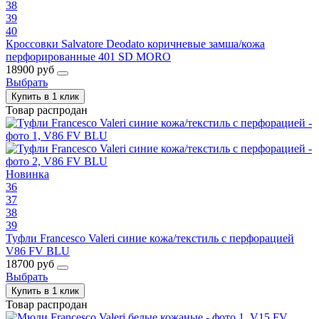
38
39
40
Кроссовки Salvatore Deodato коричневые замша/кожа
перфорированные 401 SD MORO
18900 руб
Выбрать
Купить в 1 клик
Товар распродан
Новинка
36
37
38
39
Туфли Francesco Valeri синие кожа/текстиль с перфорацией
V86 FV BLU
18700 руб
Выбрать
Купить в 1 клик
Товар распродан