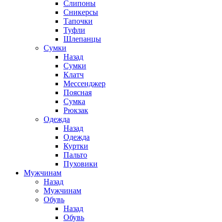
Слипоны
Сникерсы
Тапочки
Туфли
Шлепанцы
Cумки
Назад
Cумки
Клатч
Мессенджер
Поясная
Сумка
Рюкзак
Одежда
Назад
Одежда
Куртки
Пальто
Пуховики
Мужчинам
Назад
Мужчинам
Обувь
Назад
Обувь