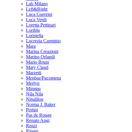
Lab Milano
Left&Right
Luca Guerrini
Luca Verdi
Loretta Pettinari
Loriblu
Loristella
Lucrezia Carminio
Mara
Marina Creazioni
Marino Orlandi
Mario Bruni
Mary Claud
Marzetti
Menbur/Pacomena
Merlyn
Mimmu
Nila Nila
Ninalilou
Norma J. Baker
Pertini
Pas de Rouge
Renato Angi
Renzi
Ripani