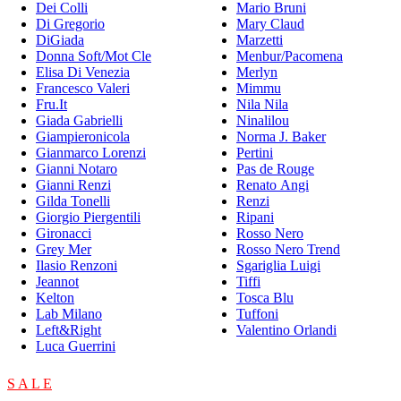
Dei Colli
Mario Bruni
Di Gregorio
Mary Claud
DiGiada
Marzetti
Donna Soft/Mot Cle
Menbur/Pacomena
Elisa Di Venezia
Merlyn
Francesco Valeri
Mimmu
Fru.It
Nila Nila
Giada Gabrielli
Ninalilou
Giampieronicola
Norma J. Baker
Gianmarco Lorenzi
Pertini
Gianni Notaro
Pas de Rouge
Gianni Renzi
Renato Angi
Gilda Tonelli
Renzi
Giorgio Piergentili
Ripani
Gironacci
Rosso Nero
Grey Mer
Rosso Nero Trend
Ilasio Renzoni
Sgariglia Luigi
Jeannot
Tiffi
Kelton
Tosca Blu
Lab Milano
Tuffoni
Left&Right
Valentino Orlandi
Luca Guerrini
S A L E