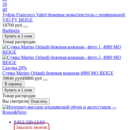
39
40
Туфли Francesco Valeri бежевые кожа/текстиль с перфорацией
V83 FV BEIGE
18700 руб
Выбрать
Купить в 1 клик
Товар распродан
Скидка 20%
Сумка Marino Orlandi бежевая кожаная 4989 MO BEIGE
39840 руб
49800 руб
В корзину
Купить в 1 клик
Товар распродан
Вы смотрели
Очистить
8 812 320-13-04
Заказать звонок