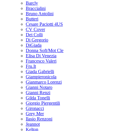
Barcly
Braccialini
Bruno Antolini
Butteri
Cesare Paciotti 4US
CV Cover
Dei Colli
Di Gregorio
DiGiada
Donna Soft/Mot Cle
Elisa Di Venezia
Francesco Valeri
Fru.It
Giada Gabrielli
Giampieronicola
Gianmarco Lorenzi
Gianni Notaro
Gianni Renzi
Gilda Tonelli
Giorgio Piergentili
Gironacci
Grey Mer
Ilasio Renzoni
Jeannot
Kelton