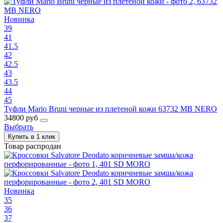
Новинка
39
41
41.5
42
42.5
43
43.5
44
45
Туфли Mario Bruni черные из плетеной кожи 63732 MB NERO
34800 руб
Выбрать
Купить в 1 клик
Товар распродан
Новинка
35
36
37