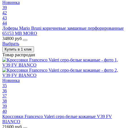
Новинка
39
42
43
44
Лоферы Mario Bruni коричневые замшевые перфорированные
65153 MB MORO
34800 руб
Выбрать
Купить в 1 клик
Товар распродан
Новинка
35
36
37
38
39
40
Кроссовки Francesco Valeri серо-белые кожаные V39 FV
BIANCO
21600 руб