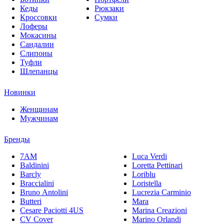
Кеды
Рюкзаки
Кроссовки
Сумки
Лоферы
Мокасины
Сандалии
Слипоны
Туфли
Шлепанцы
Новинки
Женщинам
Мужчинам
Бренды
7AM
Luca Verdi
Baldinini
Loretta Pettinari
Barcly
Loriblu
Braccialini
Loristella
Bruno Antolini
Lucrezia Carminio
Butteri
Mara
Cesare Paciotti 4US
Marina Creazioni
CV Cover
Marino Orlandi