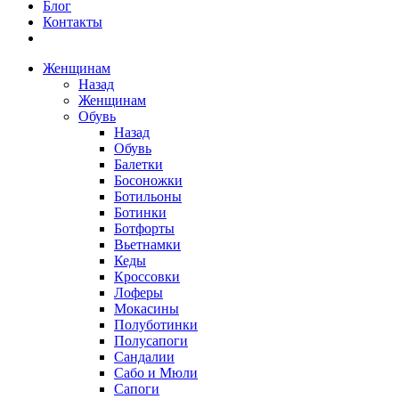
Блог
Контакты
Женщинам
Назад
Женщинам
Обувь
Назад
Обувь
Балетки
Босоножки
Ботильоны
Ботинки
Ботфорты
Вьетнамки
Кеды
Кроссовки
Лоферы
Мокасины
Полуботинки
Полусапоги
Сандалии
Сабо и Мюли
Сапоги