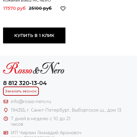
кожаная B5632 MC NERO
17570 руб
25100 руб
КУПИТЬ В 1 КЛИК
8 812 320-13-04
Заказать звонок
info@rosso-nero.ru
194355, г. Санкт-Петербург, Выборгское ш., дом 13
7 дней в неделю с 10 до 21
часов
ИП Чирлин Геннадий Ароновоч