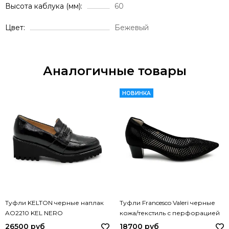
Высота каблука (мм)
60
Цвет
Бежевый
Аналогичные товары
НОВИНКА
Туфли KELTON черные наплак
Туфли Francesco Valeri черные
AO2210 KEL NERO
кожа/текстиль с перфорацией
V83 FV NERO
26500 руб
18700 руб