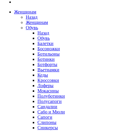
Женщинам
Назад
Женщинам
Обувь
Назад
Обувь
Балетки
Босоножки
Ботильоны
Ботинки
Ботфорты
Вьетнамки
Кеды
Кроссовки
Лоферы
Мокасины
Полуботинки
Полусапоги
Сандалии
Сабо и Мюли
Сапоги
Слипоны
Сникерсы