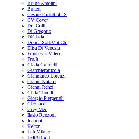
Bruno Antolini
Butteri
Cesare Paciotti 4US
CV Cover
Dei Colli
Di Gregorio
DiGiada
Donna Soft/Mot Cle
Elisa Di Venezia
Francesco Valeri
Fru.It
Giada Gabrielli
Giampieronicola
Gianmarco Lorenzi
Gianni Notaro
Gianni Renzi
Gilda Tonelli
Giorgio Piergentili
Gironacci
Grey Mer
Ilasio Renzoni
Jeannot
Kelton
Lab Milano
Left&Right