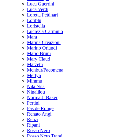
Luca Guerrini
Luca Verdi
Loretta Pettinari
Loriblu
Loristella
Lucrezia Carminio
Mara
Marina Creazioni
Marino Orlandi
Mario Bruni
Mary Claud
Marzetti
Menbur/Pacomena
Merlyn
Mimmu
Nila Nila
Ninalilou
Norma J. Baker
Pertini
Pas de Rouge
Renato Angi
Renzi
Ripani
Rosso Nero
Rosso Nero Trend