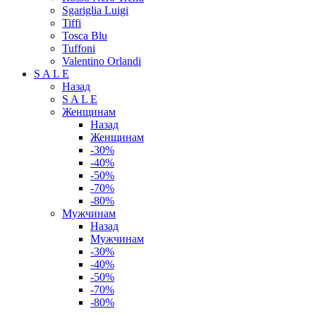
Sgariglia Luigi
Tiffi
Tosca Blu
Tuffoni
Valentino Orlandi
S A L E
Назад
S A L E
Женщинам
Назад
Женщинам
-30%
-40%
-50%
-70%
-80%
Мужчинам
Назад
Мужчинам
-30%
-40%
-50%
-70%
-80%