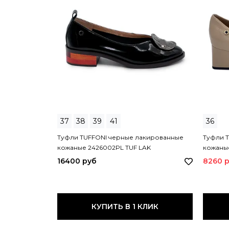
37
38
39
41
36
Туфли TUFFONI черные лакированные
Туфли T
кожаные 2426002PL TUF LAK
кожаные
BEIGE
16400 руб
8260 
КУПИТЬ В 1 КЛИК