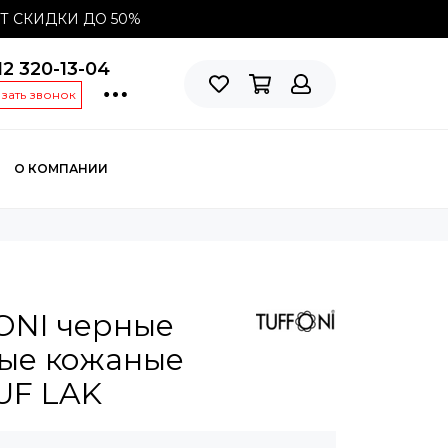
СТ СКИДКИ ДО
50%
12 320-13-04
азать звонок
О КОМПАНИИ
ONI черные
ые кожаные
UF LAK