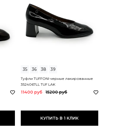
35
36
38
39
35
36
38
Туфли TUFFONI черные лакированные
Туфли TUFFON
3524067LL TUF LAK
2425006PL TU
11400 руб
15200 руб
16400 руб
КУПИТЬ В 1 КЛИК