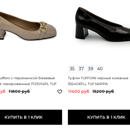
35
37
39
40
uffoni с перемычкой бежевые
Туфли TUFFONI черные кожаные
 лакированные 1723014PL TUF
3524067LL TUF NAPPA
руб
11800 руб
11400 руб
15200 руб
КУПИТЬ В 1 КЛИК
КУПИТЬ В 1 КЛИК