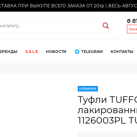
ТАВКА ПРИ ВЫКУПЕ ВСЕГО ЗАКАЗА ОТ 20тр
\ ВЕСЬ АВГУ
8 8
Зак
БРЕНДЫ
S A L E
НОВОСТИ
TELEGRAM
КОНТАКТЫ
НОВИНКА
Туфли TUFF
лакированн
1126003PL T