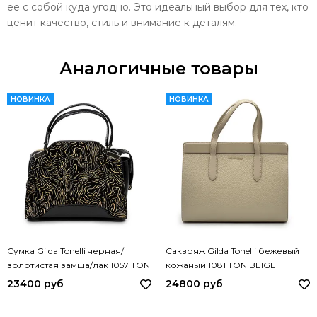
ее с собой куда угодно. Это идеальный выбор для тех, кто
ценит качество, стиль и внимание к деталям.
Аналогичные товары
НОВИНКА
НОВИНКА
Сумка Gilda Tonelli черная/
Саквояж Gilda Tonelli бежевый
золотистая замша/лак 1057 TON
кожаный 1081 TON BEIGE
ORO
23400 руб
24800 руб