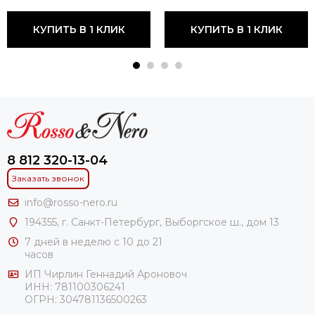
КУПИТЬ В 1 КЛИК
КУПИТЬ В 1 КЛИК
8 812 320-13-04
Заказать звонок
info@rosso-nero.ru
194355, г. Санкт-Петербург, Выборгское ш., дом 13
7 дней в неделю с 10 до 21
часов
ИП Чирлин Геннадий Ароновоч
ИНН: 781100306241
ОГРН:
304781136500263