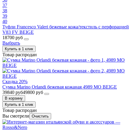
37
38
39
40
Туфли Francesco Valeri бежевые кожа/текстиль с перфорацией
V83 FV BEIGE
18700 руб
Выбрать
Купить в 1 клик
Товар распродан
Скидка 20%
Сумка Marino Orlandi бежевая кожаная 4989 MO BEIGE
39840 руб
49800 руб
В корзину
Купить в 1 клик
Товар распродан
Вы смотрели
Очистить