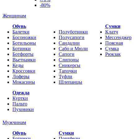
-80%
Женщинам
Обувь
Cумки
Балетки
Полуботинки
Клатч
Босоножки
Полусапоги
Мессенджер
Ботильоны
Сандалии
Поясная
Ботинки
Сабо и Мюли
Сумка
Ботфорты
Сапоги
Рюкзак
Вьетнамки
Слипоны
Кеды
Сникерсы
Кроссовки
Тапочки
Лоферы
Туфли
Мокасины
Шлепанцы
Одежда
Куртки
Пальто
Пуховики
Мужчинам
Обувь
Сумки
Ботинки
Портфели