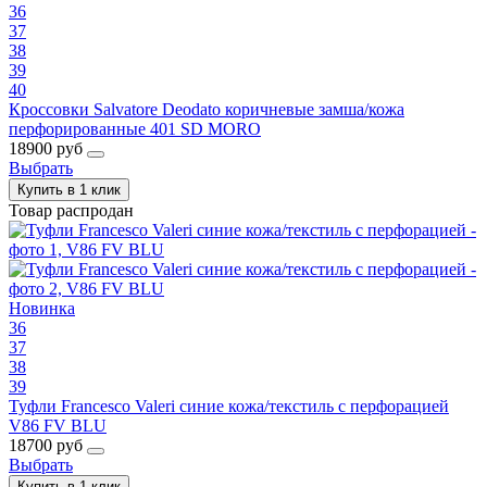
36
37
38
39
40
Кроссовки Salvatore Deodato коричневые замша/кожа
перфорированные 401 SD MORO
18900 руб
Выбрать
Купить в 1 клик
Товар распродан
Новинка
36
37
38
39
Туфли Francesco Valeri синие кожа/текстиль с перфорацией
V86 FV BLU
18700 руб
Выбрать
Купить в 1 клик