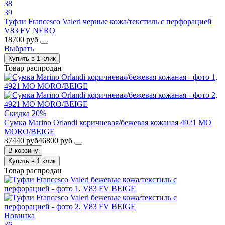
38
39
Туфли Francesco Valeri черные кожа/текстиль с перфорацией
V83 FV NERO
18700 руб
Выбрать
Купить в 1 клик
Товар распродан
Скидка 20%
Сумка Marino Orlandi коричневая/бежевая кожаная 4921 MO
MORO/BEIGE
37440 руб
46800 руб
В корзину
Купить в 1 клик
Товар распродан
Новинка
36