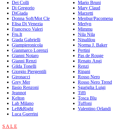
Dei Colli
Mario Bruni
Di Gregorio
Mary Claud
DiGiada
Marzetti
Donna Soft/Mot Cle
Menbur/Pacomena
Elisa Di Venezia
Merlyn
Francesco Valeri
Mimmu
Fru.It
Nila Nila
Giada Gabrielli
Ninalilou
Giampieronicola
Norma J. Baker
Gianmarco Lorenzi
Pertini
Gianni Notaro
Pas de Rouge
Gianni Renzi
Renato Angi
Gilda Tonelli
Renzi
Giorgio Piergentili
Ripani
Gironacci
Rosso Nero
Grey Mer
Rosso Nero Trend
Ilasio Renzoni
Sgariglia Luigi
Jeannot
Tiffi
Kelton
Tosca Blu
Lab Milano
Tuffoni
Left&Right
Valentino Orlandi
Luca Guerrini
S A L E