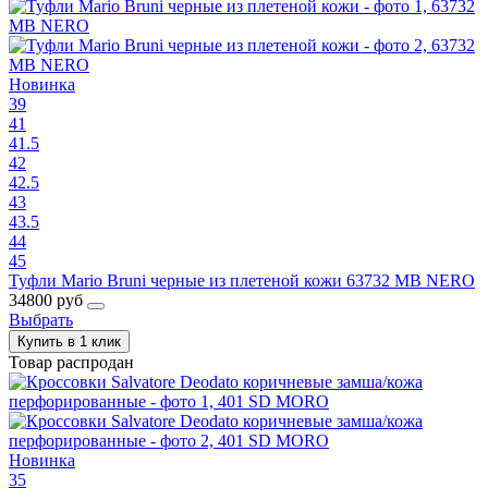
Новинка
39
41
41.5
42
42.5
43
43.5
44
45
Туфли Mario Bruni черные из плетеной кожи 63732 MB NERO
34800 руб
Выбрать
Купить в 1 клик
Товар распродан
Новинка
35