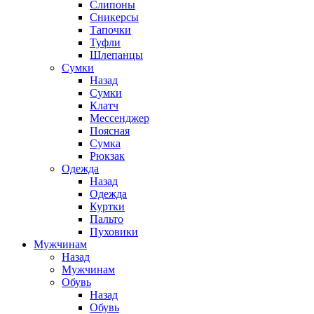
Слипоны
Сникерсы
Тапочки
Туфли
Шлепанцы
Cумки
Назад
Cумки
Клатч
Мессенджер
Поясная
Сумка
Рюкзак
Одежда
Назад
Одежда
Куртки
Пальто
Пуховики
Мужчинам
Назад
Мужчинам
Обувь
Назад
Обувь