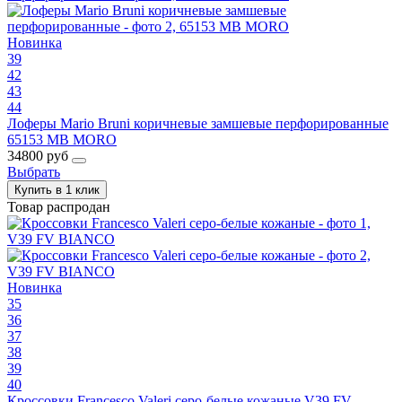
Новинка
39
42
43
44
Лоферы Mario Bruni коричневые замшевые перфорированные
65153 MB MORO
34800 руб
Выбрать
Купить в 1 клик
Товар распродан
Новинка
35
36
37
38
39
40
Кроссовки Francesco Valeri серо-белые кожаные V39 FV