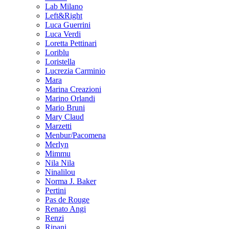
Lab Milano
Left&Right
Luca Guerrini
Luca Verdi
Loretta Pettinari
Loriblu
Loristella
Lucrezia Carminio
Mara
Marina Creazioni
Marino Orlandi
Mario Bruni
Mary Claud
Marzetti
Menbur/Pacomena
Merlyn
Mimmu
Nila Nila
Ninalilou
Norma J. Baker
Pertini
Pas de Rouge
Renato Angi
Renzi
Ripani