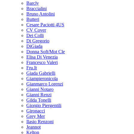
Barcly
Braccialini
Bruno Antolini
Butteri
Cesare Paciotti 4US
CV Cover
Dei Colli
Di Gregorio
DiGiada
Donna Soft/Mot Cle
Elisa Di Venezia
Francesco Valeri
Fru.It
Giada Gabrielli
Giampieronicola
Gianmarco Lorenzi
Gianni Notaro
Gianni Renzi
Gilda Tonelli
Giorgio Piergentili
Gironacci
Grey Mer
Ilasio Renzoni
Jeannot
Kelton