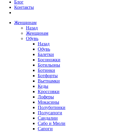
Блог
Контакты
Женщинам
Назад
Женщинам
Обувь
Назад
Обувь
Балетки
Босоножки
Ботильоны
Ботинки
Ботфорты
Вьетнамки
Кеды
Кроссовки
Лоферы
Мокасины
Полуботинки
Полусапоги
Сандалии
Сабо и Мюли
Сапоги