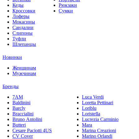
Кеды
Рюкзаки
Кроссовки
Сумки
Лоферы
Мокасины
Сандалии
Слипоны
Туфли
Шлепанцы
Новинки
Женщинам
Мужчинам
Бренды
7AM
Luca Verdi
Baldinini
Loretta Pettinari
Barcly
Loriblu
Braccialini
Loristella
Bruno Antolini
Lucrezia Carminio
Butteri
Mara
Cesare Paciotti 4US
Marina Creazioni
CV Cover
Marino Orlandi