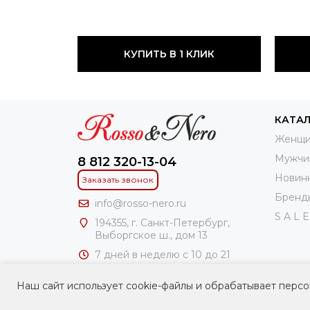
КУПИТЬ В 1 КЛИК
КАТА
Женщи
Мужчи
8 812 320-13-04
Новин
Заказать звонок
Бренд
info@rosso-nero.ru
S A L E
194355, г. Санкт-Петербург,
Выборгское ш., дом 13
7 дней в неделю с 10 до 21
часов
Наш сайт использует cookie-файлы и обрабатывает персо
ИП Чирлин Геннадий Ароновоч
ИНН: 781100306241