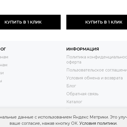
КУПИТЬ В 1 КЛИК
КУПИТЬ В 1 КЛИК
ЛОГ
ИНФОРМАЦИЯ
нам
Политика конфиденциальнос
оферта
нам
Пользовательское соглашен
ки
Условия обмена и возврата
ы
Блог
Обратная связь
Каталог
Контакты
нальные данные с использованием Яндекс Метрики. Это улу
Доставка
ваше согласие, нажав кнопку ОК.
Условия политики
.
Оплата