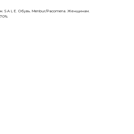
м
,
S A L E
,
Обувь
,
Menbur/Pacomena
,
Женщинам
,
-70%