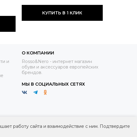
КУПИТЬ В 1 КЛИК
О КОМПАНИИ
ти и
Rosso&Nero - интернет магазин
обуви и аксессуаров европейских
брендов.
ие
МЫ В СОЦИАЛЬНЫХ СЕТЯХ
чшает работу сайта и взаимодействие с ним. Подтвердите