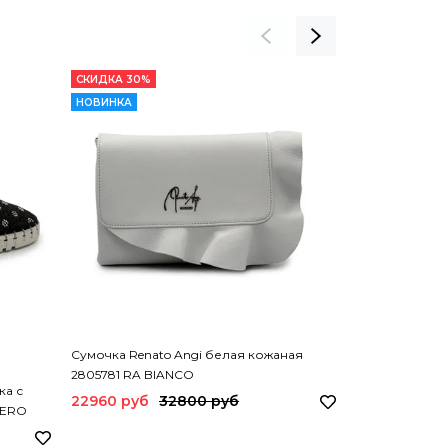
СКИДКА 30%
СКИДКА 30%
НОВИНКА
Сумочка Renato Angi белая кожаная
37
38
2805781 RA BIANCO
ка с
Туфли Mimmu
22960 руб
32800 руб
NERO
черный каблу
NERO
15260 руб