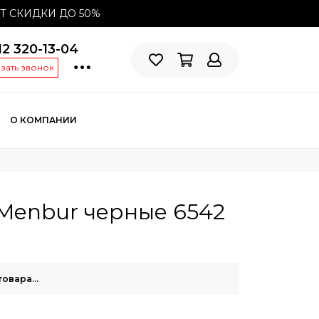
СТ СКИДКИ ДО
50%
12 320-13-04
азать звонок
О КОМПАНИИ
Menbur черные 6542
товара…