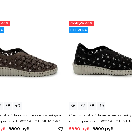
 40%
СКИДКА 40%
КА
НОВИНКА
7
38
40
36
37
38
39
 Nila Nila коричневые из нубука
Слипоны Nila Nila черные из нубу
орацией ES025YA-175B NIL MORO
перфорацией ES025YA-175B NIL 
руб
9800 руб
5880 руб
9800 руб