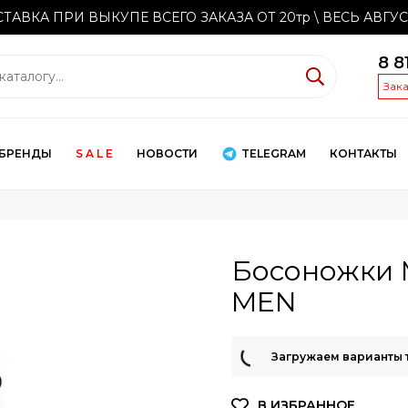
ТАВКА ПРИ ВЫКУПЕ ВСЕГО ЗАКАЗА ОТ 20тр
\ ВЕСЬ АВГУ
8 8
Зак
БРЕНДЫ
S A L E
НОВОСТИ
TELEGRAM
КОНТАКТЫ
Босоножки 
MEN
Загружаем варианты 