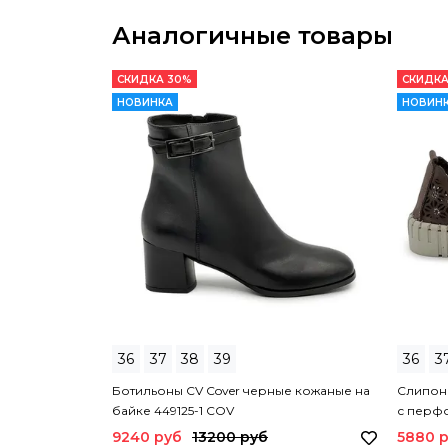
Аналогичные товары
СКИДКА 30%
СКИДКА
НОВИНКА
НОВИН
36
37
38
39
36
3
Ботильоны CV Cover черные кожаные на
Слипоны
байке 449125-1 COV
с перф
9240 руб
13200 руб
5880 